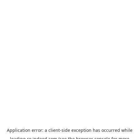
Application error: a
client
-side exception has occurred while
loading
ro.indeed.com
(see the
browser console
for more